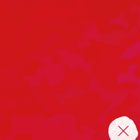
Adresse
Geburtshaus Chemnitz
Weststraße 18
09112 Chemnitz/Sachsen
Bürozeiten
Montag bis Donnerstag
11:00 – 14:00 Uhr
sowie nach Vereinbarung
Kontakt